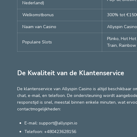
Nederland)
Welkomstbonus
300% tot €1500
Naam van Casino
Allyspin Casino
Plinko, Hot Ho
Populaire Slots
Train, Rainbow 
De Kwaliteit van de Klantenservice
De klantenservice van Allyspin Casino is altijd beschikbaar 
chat, e-mail, en telefoon. De ondersteuning wordt aangebod
responstijd is snel, meestal binnen enkele minuten, wat ervoo
contactmogelijkheden:
E-mail:
support@allyspin.io
Telefoon: +480423628156