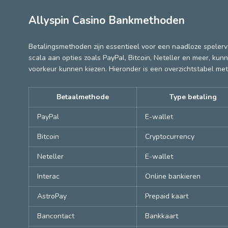
Allyspin Casino Bankmethoden
Betalingsmethoden zijn essentieel voor een naadloze spelerv
scala aan opties zoals PayPal, Bitcoin, Neteller en meer, ku
voorkeur kunnen kiezen. Hieronder is een overzichtstabel me
Betaalmethode
Type betaling
PayPal
E-wallet
Bitcoin
Cryptocurrency
Neteller
E-wallet
Interac
Online bankieren
AstroPay
Prepaid kaart
Bancontact
Bankkaart