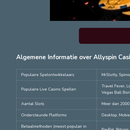
Algemene Informatie over Allyspin Cas
Populaire Spelontwikkelaars
MrSlotty, Spin
Travel Fever, L
Populaire Live Casino Spellen
Vegas Ball Bo
Aantal Slots
Meer dan 2000
Ondersteunde Platforms
Desktop, Mobiel
Betaalmethoden (meest populair in
PayPal, Bitcoin,