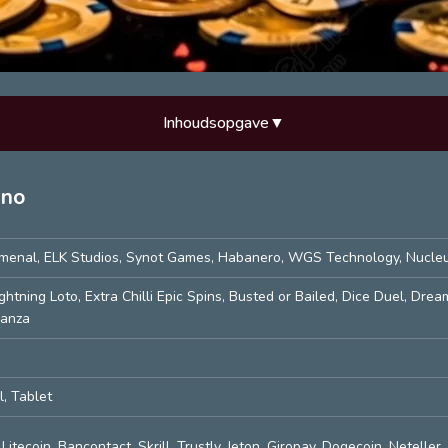
Inhoudsopgave
▼
ino
omenal, ELK Studios, Synot Games, Habanero, WGS Technology, Nucl
ightning Loto, Extra Chilli Epic Spins, Busted or Bailed, Dice Duel, D
nanza
, Tablet
 Litecoin, Bancontact, Skrill, Trustly, Jeton, Giropay, Dogecoin, Neteller