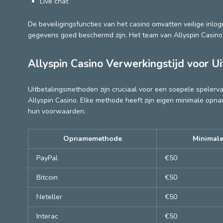
Live chat
De beveiligingsfuncties van het casino omvatten veilige in
gegevens goed beschermd zijn. Het team van Allyspin Casino 
Allyspin Casino Verwerkingstijd voor U
Uitbetalingsmethoden zijn cruciaal voor een soepele spelerv
Allyspin Casino. Elke methode heeft zijn eigen minimale opn
hun voorwaarden.
Opnamemethode
Minimal
PayPal
€50
Bitcoin
€50
Neteller
€50
Interac
€50