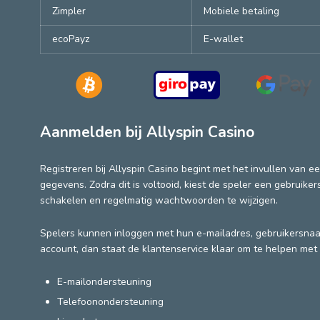
Zimpler
Mobiele betaling
ecoPayz
E-wallet
Aanmelden bij Allyspin Casino
Registreren bij Allyspin Casino begint met het invullen van een
gegevens. Zodra dit is voltooid, kiest de speler een gebruik
schakelen en regelmatig wachtwoorden te wijzigen.
Spelers kunnen inloggen met hun e-mailadres, gebruikersnaam
account, dan staat de klantenservice klaar om te helpen met a
E-mailondersteuning
Telefoonondersteuning